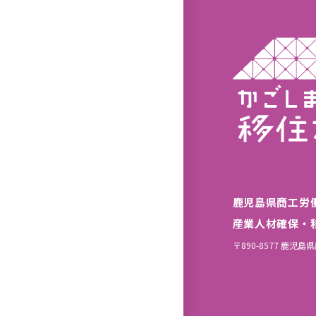
鹿児島県商工労
産業人材確保・
〒890-8577 鹿児