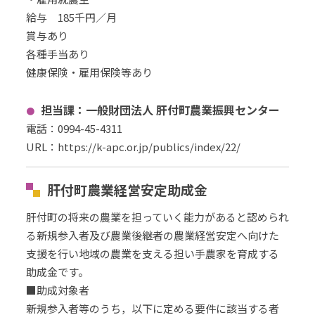
給与 185千円／月
賞与あり
各種手当あり
健康保険・雇用保険等あり
担当課：
一般財団法人 肝付町農業振興センター
電話：
0994-45-4311
URL
：
https://k-apc.or.jp/publics/index/22/
肝付町農業経営安定助成金
肝付町の将来の農業を担っていく能力があると認められ
る新規参入者及び農業後継者の農業経営安定へ向けた
支援を行い地域の農業を支える担い手農家を育成する
助成金です。
■助成対象者
新規参入者等のうち，以下に定める要件に該当する者