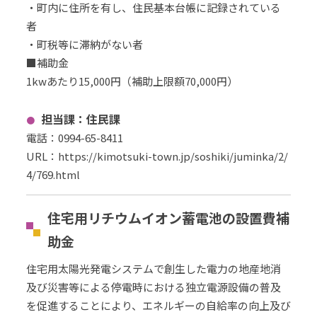
・町内に住所を有し、住民基本台帳に記録されている
者
・町税等に滞納がない者
■補助金
1kwあたり15,000円（補助上限額70,000円）
担当課：
住民課
電話：
0994-65-8411
URL
：
https://kimotsuki-town.jp/soshiki/juminka/2/
4/769.html
住宅用リチウムイオン蓄電池の設置費補
助金
住宅用太陽光発電システムで創生した電力の地産地消
及び災害等による停電時における独立電源設備の普及
を促進することにより、エネルギーの自給率の向上及び