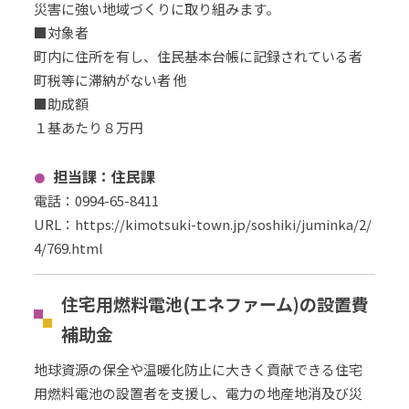
災害に強い地域づくりに取り組みます。
■対象者
町内に住所を有し、住民基本台帳に記録されている者
町税等に滞納がない者 他
■助成額
１基あたり８万円
担当課：
住民課
電話：
0994-65-8411
URL
：
https://kimotsuki-town.jp/soshiki/juminka/2/
4/769.html
住宅用燃料電池(エネファーム)の設置費
補助金
地球資源の保全や温暖化防止に大きく貢献できる住宅
用燃料電池の設置者を支援し、電力の地産地消及び災