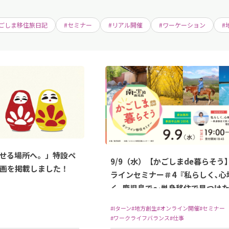
かごしま移住旅日記
#セミナー
#リアル開催
#ワーケーション
#
せる場所へ。」特設ペ
9/9（水）【かごしまde暮らそう
画を掲載しました！
ラインセミナー＃4『私らしく､心
く､鹿児島で～単身移住で見つけ
のワークライフ～』開催！
#Iターン
#地方創生
#オンライン開催
#セミナー
#ワークライフバランス
#仕事