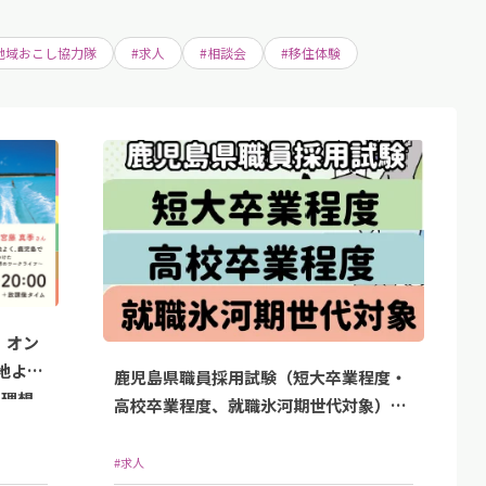
地域おこし協力隊
#求人
#相談会
#移住体験
】オン
地よ
鹿児島県職員採用試験（短大卒業程度・
た理想
高校卒業程度、就職氷河期世代対象）の
申込受付中です！
#求人