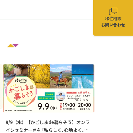
した！
移住相談
では出会えない、私だけのKirishimaの暮らし～
お問い合わせ
ク
9/9（水）【かごしまde暮らそう】オンラ
インセミナー＃4『私らしく､心地よく､鹿