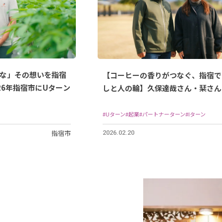
な」その想いを指宿
【コーヒーの香りがつなぐ、指宿で
26年指宿市にUターン
しと人の輪】久保達哉さん・栞さん
婦/2024年指宿市に移住
#Uターン
#起業
#パートナーターン
#Iターン
指宿市
2026.02.20