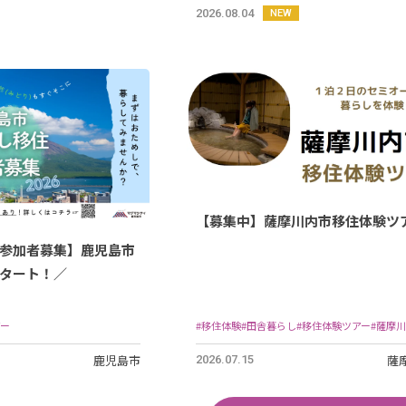
2026.08.04
NEW
【募集中】薩摩川内市移住体験ツ
参加者募集】鹿児島市
タート！／
アー
#移住体験
#田舎暮らし
#移住体験ツアー
#薩摩
鹿児島市
薩
2026.07.15