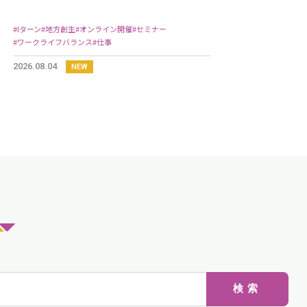
児島で～単身移住で見つけた理想のワーク
ライフ～』開催！
#Iターン
#地方創生
#オンライン開催
#セミナー
#ワークライフバランス
#仕事
2026.08.04
NEW
検索