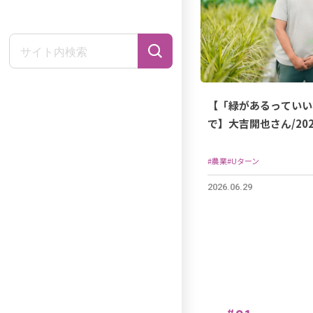
【「緑があるっていい
で】大吉開也さん/20
#農業
#Uターン
2026.06.29
#