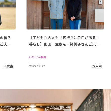
の暮ら
【子どもも大人も「気持ちに余白がある」
ご夫
暮らし】山田一生さん・裕美子さんご夫
婦/2010年垂水市に移住
#Iターン
#農業
指宿市
垂水市
2025.12.27