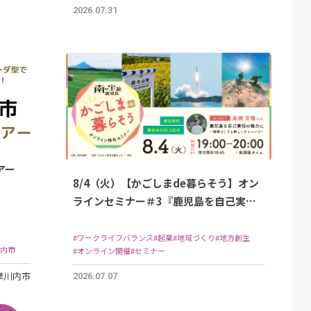
2026.07.31
アー
8/4（火）【かごしまde暮らそう】オン
ラインセミナー＃3『鹿児島を自己実現
の舞台に～地域づくりと新しいチャレン
ジ～』開催！
#ワークライフバランス
#起業
#地域づくり
#地方創生
川内市
#オンライン開催
#セミナー
摩川内市
2026.07.07