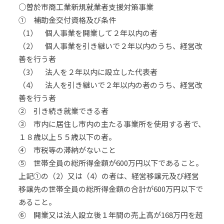
○曽於市商工業新規就業者支援対策事業
① 補助金交付資格及び条件
（1） 個人事業を開業して２年以内の者
（2） 個人事業を引き継いで２年以内のうち、経営改
善を行う者
（3） 法人を２年以内に設立した代表者
（4） 法人を引き継いで２年以内の者のうち、経営改
善を行う者
② 引き続き就業できる者
③ 市内に居住し市内の主たる事業所を使用する者で、
１８歳以上５５歳以下の者。
④ 市税等の滞納がないこと
⑤ 世帯全員の総所得金額が600万円以下であること。
上記①の（2）又は（4）の者は、経営移譲元及び経営
移譲先の世帯全員の総所得金額の合計が600万円以下で
あること。
⑥ 開業又は法人設立後１年間の売上高が168万円を超