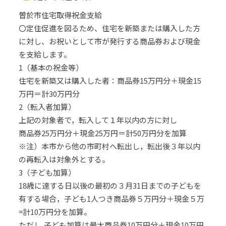
曽於市住宅取得祝金支給
〇定住促進を図るため、住宅を新築または購入した方
に対し、お祝いとして市が発行する商品券および現金
を支給します。
1（基本の祝金等）
住宅を新築又は購入した者：商品券15万円分＋現金15
万円＝計30万円分
2（転入者加算）
上記の対象者で，転入して１年以内の方に対し
商品券25万円分＋現金25万円＝計50万円分を加算
※注）本市から他の市町村へ転出し，転出後３年以内
の再転入は対象外とする。
3（子ども加算）
18歳に達する日以後の最初の３月31日までの子どもを
有する場合，子ども1人つき商品券５万円分＋現金５万
=計10万円分を加算。
ただし,子ども加算は最大商品券10万円分＋現金10万円