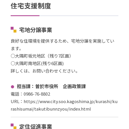
住宅支援制度
宅地分譲事業
良好な住環境を提供するため、宅地分譲を実施してい
ます。
○大隅町坂元地区（残り7区画）
○大隅町南地区(残り6区画)
詳しくは、お問い合わせください。
担当課：曽於市役所 企画政策課
電話：0986-76-8802
URL
：
https://www.city.soo.kagoshima.jp/kurashi/ku
rashisumai/takutibunnzyou/index.html
定住促進事業