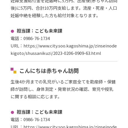
妊婦支援給付金を妊娠時に5万円、出産後(赤ちゃん訪問
後)に5万円、合計10万円支給します。流産・死産・人口
妊娠中絶を経験した方も給付対象となります。
担当課：こども未来課
電話：0986-76-1734
URL
：
https://www.city.soo.kagoshima.jp/zinseinode
kigoto/shussanikuzi/2023-0206-0909-63.html
こんにちは赤ちゃん訪問
生後4か月までの乳児がいるご家庭全てを助産師・保健
師が訪問し、身体測定・発育状況の確認、育児や授乳
に関する相談に応じます。
担当課：こども未来課
電話：0986-76-1734
URL
：
https://www.city.soo.kagoshima.jp/zinseinode