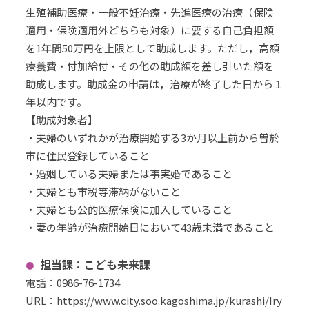
生殖補助医療・一般不妊治療・先進医療の治療（保険
適用・保険適用外どちらも対象）に要する自己負担額
を1年間50万円を上限として助成します。ただし，高額
療養費・付加給付・その他の助成額を差し引いた額を
助成します。助成金の申請は，治療が終了した日から１
年以内です。
【助成対象者】
・夫婦のいずれかが治療開始する3か月以上前から曽於
市に住民登録していること
・婚姻している夫婦または事実婚であること
・夫婦とも市税等滞納がないこと
・夫婦とも公的医療保険に加入していること
・妻の年齢が治療開始日において43歳未満であること
担当課：こども未来課
電話：0986-76-1734
URL
：
https://www.city.soo.kagoshima.jp/kurashi/Iry