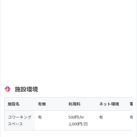
施設環境
施設名
有無
利用料
ネット環境
電
コワーキング
有
500円/hr
有
有
スペース
2,000円/日