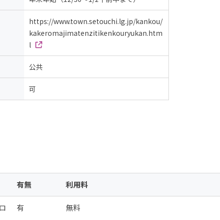
https://www.town.setouchi.lg.jp/kankou/
kakeromajimatenzitikenkouryukan.htm
l
公共
可
有無
利用料
ロ
有
無料