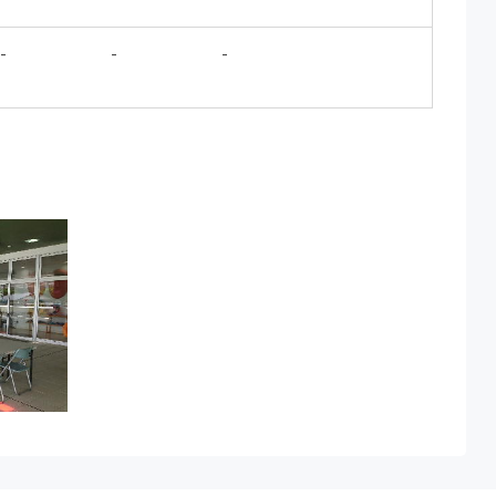
-
-
-