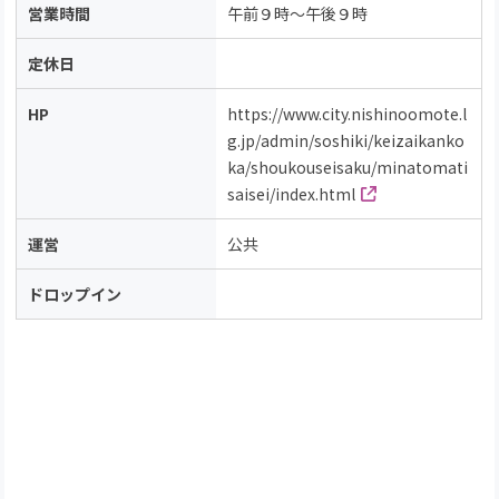
営業時間
午前９時～午後９時
定休日
HP
https://www.city.nishinoomote.l
g.jp/admin/soshiki/keizaikanko
ka/shoukouseisaku/minatomati
saisei/index.html
運営
公共
ドロップイン