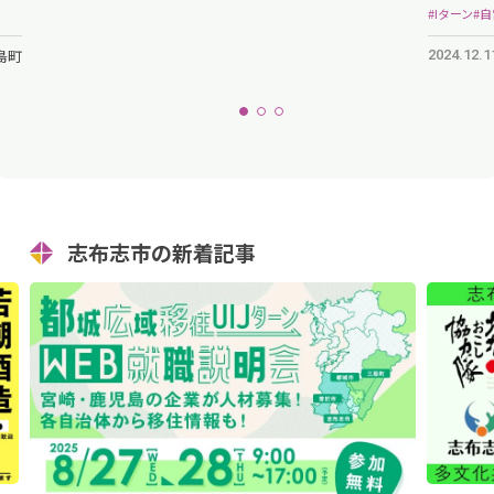
#Iターン
#
島町
2024.12.1
志布志市の新着記事