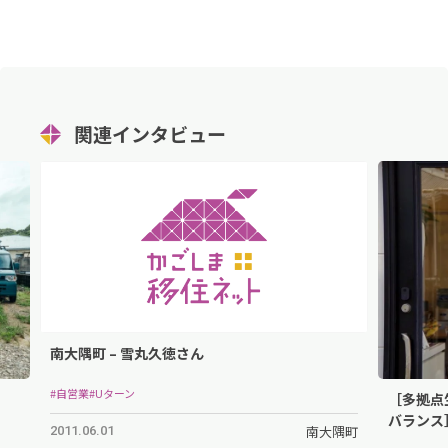
関連インタビュー
南大隅町 – 雪丸久徳さん
#自営業
#Uターン
［多拠点
バランス］
南大隅町
2011.06.01