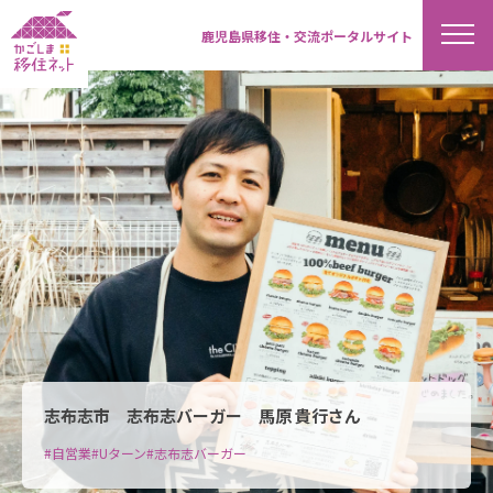
鹿児島県移住・交流ポータルサイト
志布志市 志布志バーガー 馬原 貴行さん
#自営業
#Uターン
#志布志バーガー