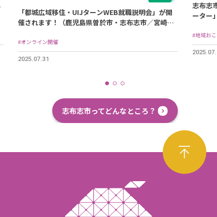
る
志布志
「都城広域移住・UIJターンWEB就職説明会」が開
ーター
催されます！（鹿児島県曽於市・志布志市／宮崎県
都城市・三股町）
#地域お
#オンライン開催
2025.07
2025.07.31
志布志市ってどんなところ？