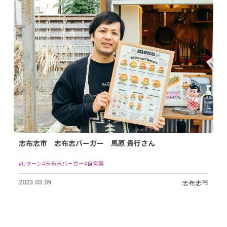
志布志市 志布志バーガー 馬原 貴行さん
#Uターン
#志布志バーガー
#自営業
志布志市
2023.03.09