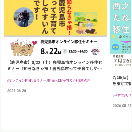
【鹿児島市】8/22（土）鹿児島市オンライン移住セ
ミナー『知らなきゃ損！鹿児島市って子育てしやす
いんです！』※移住支援金（関係人口）の要件対象
7/26(
イベント
#オンライン開催
#セミナー
#関係人口
#子育て
#移住者の声
を東京で
2026.06.26
#子育て
#リ
2026.05.25