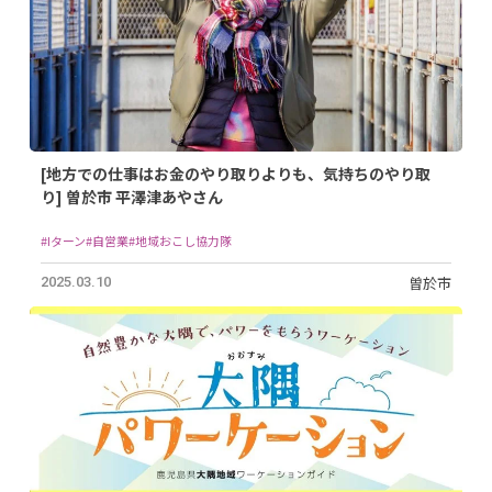
[地方での仕事はお金のやり取りよりも、気持ちのやり取
り] 曽於市 平澤津あやさん
#Iターン
#自営業
#地域おこし協力隊
曽於市
2025.03.10