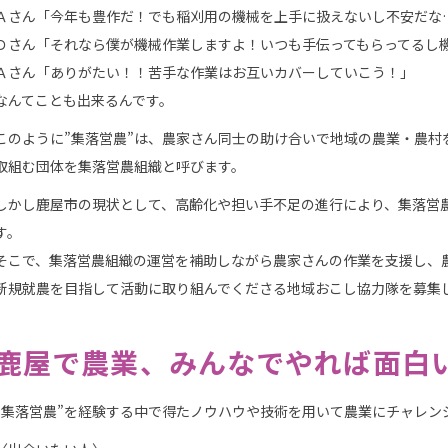
Ａさん「今年も豊作だ！でも稲刈用の機械を上手に扱えないし不安だな
Ｄさん「それなら僕が機械作業しますよ！いつも手伝ってもらってるし
Ａさん「ありがたい！！苦手な作業はお互いカバーしていこう！」
なんてことも出来るんです。
このように”集落営農”は、農家さん同士の助け合いで地域の農業・農村
取組む団体を集落営農組織と呼びます。
しかし鹿屋市の現状として、高齢化や担い手不足の進行により、集落営
す。
そこで、集落営農組織の運営を補助しながら農家さんの作業を支援し、
新規就農を目指して活動に取り組んでくださる地域おこし協力隊を募集
鹿屋で農業、みんなでやれば面白
”集落営農”を経験する中で得たノウハウや技術を用いて農業にチャレン