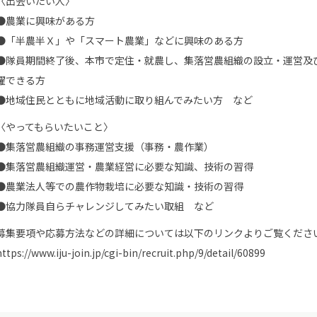
〈出会いたい人〉
●農業に興味がある方
●「半農半Ｘ」や「スマート農業」などに興味のある方
●隊員期間終了後、本市で定住・就農し、集落営農組織の設立・運営及
躍できる方
●地域住民とともに地域活動に取り組んでみたい方 など
〈やってもらいたいこと〉
●集落営農組織の事務運営支援（事務・農作業）
●集落営農組織運営・農業経営に必要な知識、技術の習得
●農業法人等での農作物栽培に必要な知識・技術の習得
●協力隊員自らチャレンジしてみたい取組 など
募集要項や応募方法などの詳細については以下のリンクよりご覧くださ
https://www.iju-join.jp/cgi-bin/recruit.php/9/detail/60899