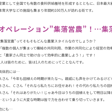
産業として全国でも有数の食料供給基地を形成するとともに、日本最大
体育大学などの施設も集まり年間約100万人が訪れる街です。
オペレーション”集落営農”！…集
”集落営農”ってそもそもどんな農業スタイルなのでしょうか？
「複数の個人が集まって機械の共同利用、作業の共同化により経営の効
と「農家さん同士で助け合って効率的に農業しよう！」です！
1人は皆のために、皆は1人のためにってことなんです。
具体的には…
Ａさん「今年も田植えの時期が来たな～。親戚にも声をかけてみるけど
Ｂさん、Ｃさん「それなら私たちにお任せあれ！その代わり私たちの田
Ａさん「それはありがたい！じゃあ今日はうちの田植えをして明日以降
…というように大変な時期は皆で力を合わせて乗り切っていきます。
他にも…