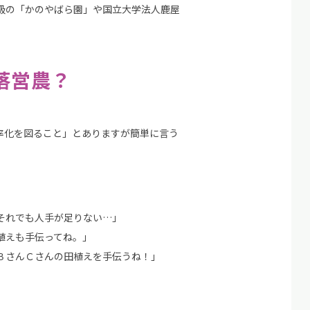
級の「かのやばら園」や国立大学法人鹿屋
落営農？
率化を図ること」とありますが簡単に言う
それでも人手が足りない…」
植えも手伝ってね。」
ＢさんＣさんの田植えを手伝うね！」