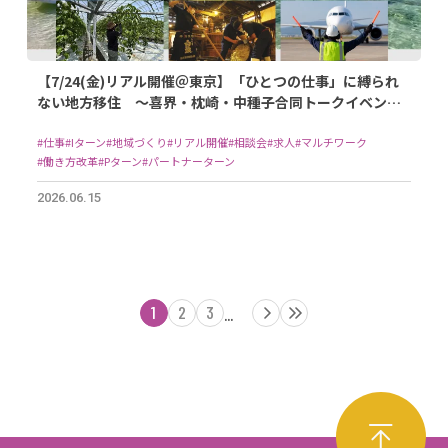
【7/24(金)リアル開催＠東京】「ひとつの仕事」に縛られ
ない地方移住 ～喜界・枕崎・中種子合同トークイベント
～
#仕事
#Iターン
#地域づくり
#リアル開催
#相談会
#求人
#マルチワーク
#働き方改革
#Pターン
#パートナーターン
2026.06.15
1
2
3
...