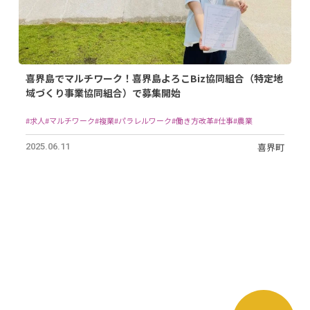
喜界島でマルチワーク！喜界島よろこBiz協同組合（特定地
域づくり事業協同組合）で募集開始
#求人
#マルチワーク
#複業
#パラレルワーク
#働き方改革
#仕事
#農業
喜界町
2025.06.11