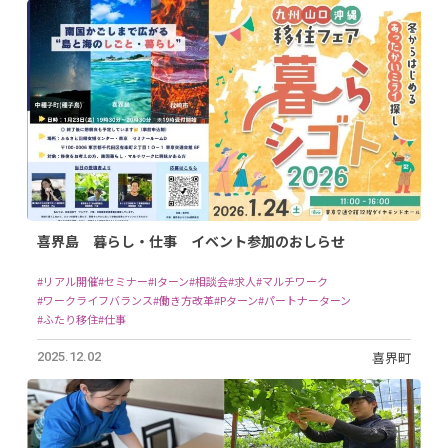
喜界島 暮らし・仕事 イベント参加のおしらせ
#リアル開催
#セミナー
#Iターン
#相談会
#求人
#マルチワーク
#ワークライフバランス
#働き方改革
#Pターン
#パートナーターン
#ふたり移住
#仕事
喜界町
2025.12.02