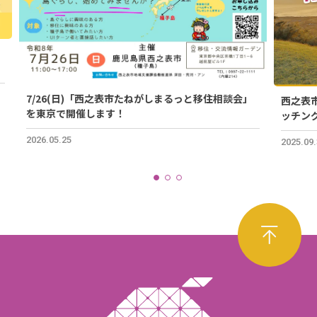
7/26(日)「西之表市たねがしまるっと移住相談会」
西之表
を東京で開催します！
ッチング
日）
2026.05.25
2025.09