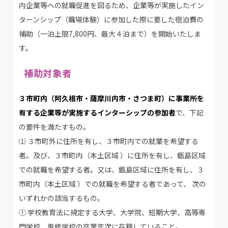
内企業等への就職促進を図るため、企業等が実施したイン
ターンシップ（職場体験）に参加した際に要した宿泊費の
補助（一泊上限7,800円、最大４泊まで）を開始いたしま
す。
補助対象者
３市町内（阿久根市・薩摩川内市・さつま町）に事業所を
有する企業等が実施するインターシップの参加者
で、下記
の要件を満たすもの。
⑴ ３市町外に住所を有し、３市町内での就業を希望する
者。及び、３市町内（本土区域 ）に住所を有し、甑島区域
での就職を希望する者。又は、甑島区域に住所を有し、３
市町内（本土区域 ）での就職を希望する者であって、 次の
いずれかの該当するもの。
① 学校教育法に規定する大学、大学院、短期大学、高等専
門学校、専修学校の卒業年次に在籍していること。