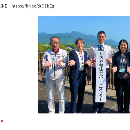
LINE：https://lin.ee/dtO1bEg