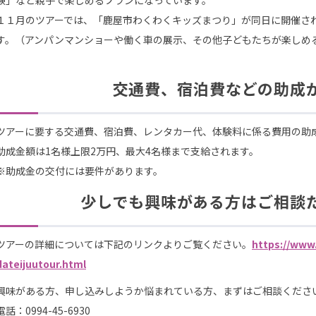
験」など親子で楽しめるプランになっています。
１１月のツアーでは、「鹿屋市わくわくキッズまつり」が同日に開催さ
す。（アンパンマンショーや働く車の展示、その他子どもたちが楽しめ
交通費、宿泊費などの助成
ツアーに要する交通費、宿泊費、レンタカー代、体験料に係る費用の助
助成金額は1名様上限2万円、最大4名様まで支給されます。
※助成金の交付には要件があります。
少しでも興味がある方はご相談
ツアーの詳細については下記のリンクよりご覧ください。
https://www.
dateijuutour.html
興味がある方、申し込みしようか悩まれている方、まずはご相談くださ
電話：0994-45-6930