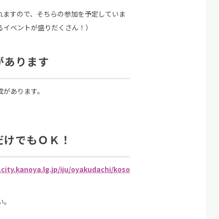
れますので、そちらの参加を予定していま
るイベントが盛りだくさん！）
があります
成があります。
だけでもＯＫ！
city.kanoya.lg.jp/iju/oyakudachi/koso
い。