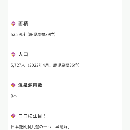
面積
53.29㎢（鹿児島県39位）
人口
5,727人（2022年4月、鹿児島県36位）
温泉源泉数
0本
ココに注目！
日本鍾乳洞九選の一つ「昇竜洞」