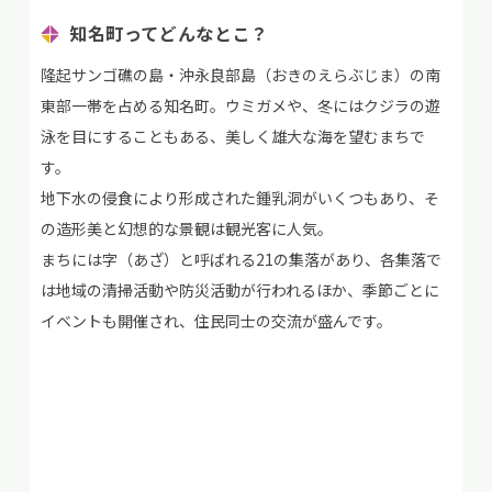
知名町
ってどんなとこ？
隆起サンゴ礁の島・沖永良部島（おきのえらぶじま）の南
東部一帯を占める知名町。ウミガメや、冬にはクジラの遊
泳を目にすることもある、美しく雄大な海を望むまちで
す。
地下水の侵食により形成された鍾乳洞がいくつもあり、そ
の造形美と幻想的な景観は観光客に人気。
まちには字（あざ）と呼ばれる21の集落があり、各集落で
は地域の清掃活動や防災活動が行われるほか、季節ごとに
イベントも開催され、住民同士の交流が盛んです。