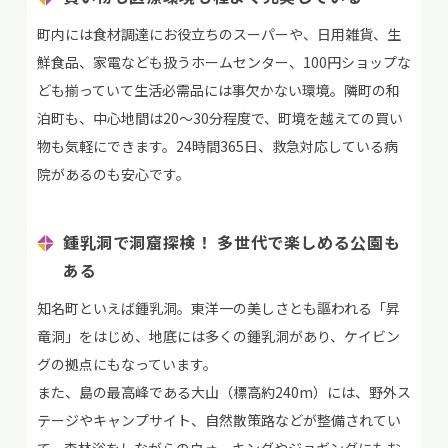
町内には食材調達にお役立ちのスーパーや、日用雑貨、生
鮮食品、家電なども扱うホームセンター、100円ショップな
ども揃っていて生活必需品には事欠かない環境。隣町の和
泊町も、中心地間は20～30分程度で、町境を越えての買い
物も気軽にできます。24時間365日、救急対応している病
院があるのも安心です。
鍾乳洞で洞窟探検！ 多世代で楽しめる公園も
ある
知名町といえば鍾乳洞。東洋一の美しさとも謳われる「昇
竜洞」をはじめ、地底には多くの鍾乳洞があり、ケイビン
グの拠点にもなっています。
また、島の最高峰である大山（標高約240m）には、野外ス
テージやキャンプサイト、自然散策路などが整備されてい