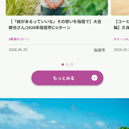
【「緑があるっていいな」その想いを指宿で】大吉
【コー
開也さん/2026年指宿市にUターン
輪】久保
住
#農業
#Uターン
#Iターン
#
指宿市
2026.06.29
2026.02.
もっとみる