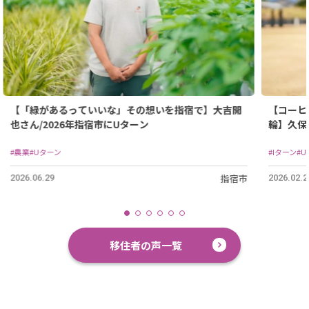
【「緑があるっていいな」その想いを指宿で】大吉開
【コーヒ
也さん/2026年指宿市にUターン
輪】久保
住
#農業
#Uターン
#Iターン
#
指宿市
2026.06.29
2026.02.2
移住者の声一覧