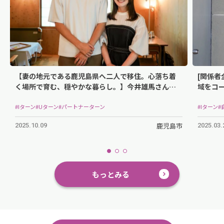
【妻の地元である鹿児島県へ二人で移住。心落ち着
[関係
く場所で育む、穏やかな暮らし。】今井雄馬さん・
域をコー
紗耶華さんご夫妻/2024年鹿児島市に移住
#Iターン
#Uターン
#パートナーターン
#Iターン
#
鹿児島市
2025.10.09
2025.03.
もっとみる