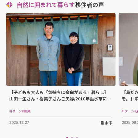
自然に囲まれて暮らす
移住者の声
【子どもも大人も「気持ちに余白がある」暮らし】
【島だ
山田一生さん・裕美子さんご夫婦/2010年垂水市に移
を。】中
住
#Iターン
#農業
#Iターン
#
垂水市
2025.12.27
2025.08.