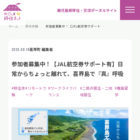
鹿児島県移住・交流ポータルサイト
ホーム
移住体験
参加者募集中！【JAL航空券サポート有】日常からちょっと離れて、喜界島で『真』呼吸
喜界町 編集者
2025.09.18
参加者募集中！【JAL航空券サポート有】日
常からちょっと離れて、喜界島で『真』呼吸
#移住体
#リモートワ
#ワークライフバ
#二拠点居住・二地
#離島留
験
ーク
ランス
域居住
学