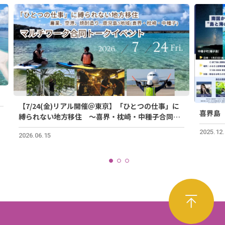
【7/24(金)リアル開催＠東京】「ひとつの仕事」に
喜界島
縛られない地方移住 ～喜界・枕崎・中種子合同ト
ークイベント～
2025.12
2026.06.15