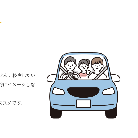
せん。移住したい
的にイメージしな
ススメです。