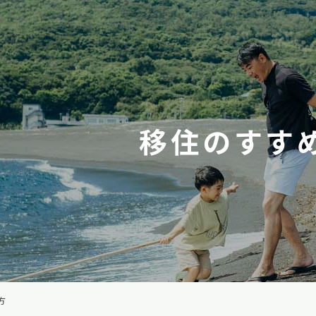
移住のすす
方