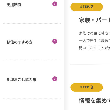
支援制度
2
STEP.
家族・パー
家族は移住に賛成
一人で勝手に決め
移住のすすめ方
聞いておくことが
地域おこし協力隊
3
STEP.
情報を集め