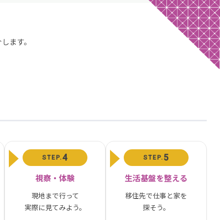
介します。
4
5
STEP.
STEP.
視察・体験
生活基盤を整える
現地まで行って
移住先で仕事と家を
実際に見てみよう。
探そう。