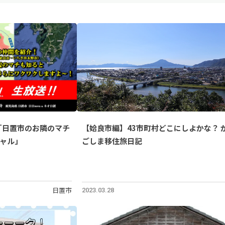
【姶良市編】43市町村どこにしよかな？ 
TV「日置市のお隣のマチ
ごしま移住旅日記
ャル」
日置市
2023.03.28