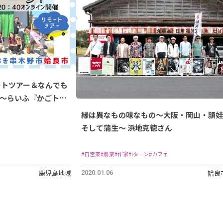
ートツアー＆なんでも
～らいふ『かごトー
縁は異なもの味なもの〜大阪・岡山・頴娃
そして蒲生〜 浜地克徳さん
#自営業
#農業
#作家
#Iターン
#カフェ
鹿児島地域
姶良
2020.01.06