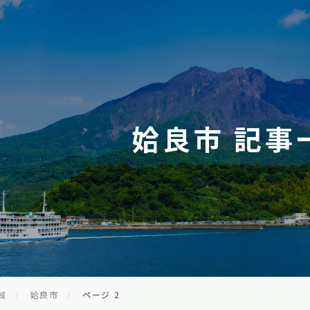
姶良市 記事
域
姶良市
ページ 2