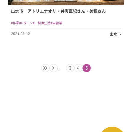
出水市 アトリエナオリ・井町直紀さん・美穂さん
#作家
#Uターン
#二拠点生活
#自営業
出水市
2021.03.12
3
4
5
...