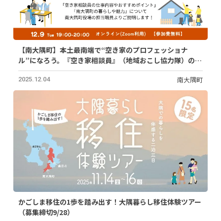
【南大隅町】本土最南端で“空き家のプロフェッショナ
ル”になろう。『空き家相談員』（地域おこし協力隊）の募
集説明会を開催！【12/9(火)開催】
南大隅町
2025.12.04
かごしま移住の1歩を踏み出す！大隅暮らし移住体験ツアー
（募集締切9/28）