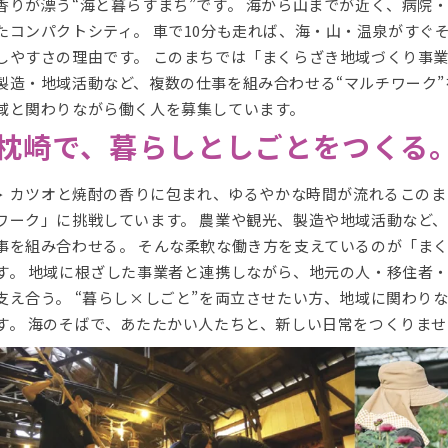
香りが漂う“海と暮らすまち”です。 海から山までが近く、病院
たコンパクトシティ。 車で10分も走れば、海・山・温泉がすぐそ
しやすさの理由です。 このまちでは「まくらざき地域づくり事業
製造・地域活動など、複数の仕事を組み合わせる“マルチワーク”
域と関わりながら働く人を募集しています。
枕崎で、暮らしとしごとをつくる
カツオと焼酎の香りに包まれ、ゆるやかな時間が流れるこのま
ワーク」に挑戦しています。 農業や観光、製造や地域活動など
事を組み合わせる。 そんな柔軟な働き方を支えているのが「ま
す。 地域に根ざした事業者と連携しながら、地元の人・移住者
支え合う。 “暮らし×しごと”を両立させたい方、地域に関わり
す。 海のそばで、あたたかい人たちと、新しい日常をつくりま