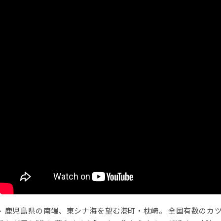
鹿児島県の南端、東シナ海を望む港町・枕崎。 全国有数のカ