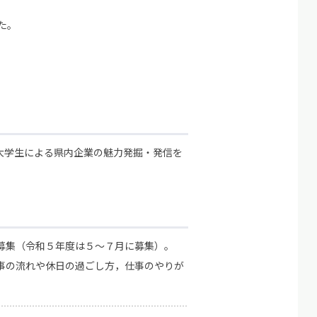
た。
大学生による県内企業の魅力発掘・発信を
て
募集（令和５年度は５～７月に募集）。
事の流れや休日の過ごし方，仕事のやりが