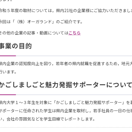
令和５年度の取材については，県内21社の企業様にご協力いただきまし
今回は「（株）オーガランド」のご紹介です。
その他の企業の記事・動画については
こちら
事業の目的
県内企業の認知度向上を図り，若年者の県内就職を促進するため，地元
行います。
かごしましごと魅力発掘サポーターについ
県内大学１～３年生を対象に「かごしましごと魅力発掘サポーター」を
サポーターに任命された学生は県内企業を取材し，若手社員の一日の仕
い，会社の雰囲気などを学生目線でレポートします。