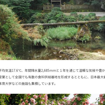
平均気温17.6℃、年間降水量2,685mmと１年を通じて温暖な気候や
産業として全国でも有数の食料供給基地を形成するとともに、日本最大
体育大学などの施設も集積しています。