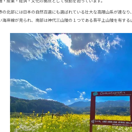
通・産業・経済・文化の拠点として役割を担っています。
市の北部には日本の自然百選にも選ばれている壮大な高隈山系が連なり
い海岸線が見られ、南部は神代三山陵の１つである吾平上山陵を有する