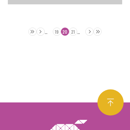
19
20
21
...
...