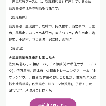
鹿児島県ブースには，就職相談員も在席しているため，
鹿児島県の仕事の相談も可能です。
【鹿児島県】
鹿児島県，鹿児島市，枕崎市，阿久根市，西之表市，日置
市，霧島市，いちき串木野市，南さつま市，志布志市，姶
良市，十島村，さつま町，錦江町，喜界町
【佐賀県】
★出展者情報を更新しました★
佐賀県 暮らしの相談・おしごと相談(さが移住サポートデス
ク)，伊万里市，唐津市，佐賀市トレーニングファーム（ホ
ウレンソウ），佐賀県 林業のおしごと相談，佐賀県 バス運
転士就職相談，佐賀県庁(UJIターン枠採用)，子育てし大
県”さが“，地域おこし協力隊
事前申込はこちら