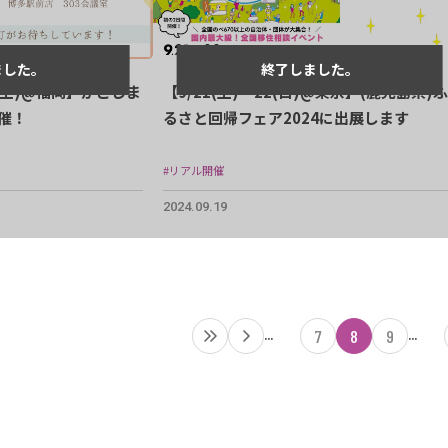
26(土)@福岡】かごしま
【9/21(土)・22(日)@東京】(鹿児島県)ふ
催！
るさと回帰フェア2024に出展します
#リアル開催
2024.09.19
...
...
7
8
9