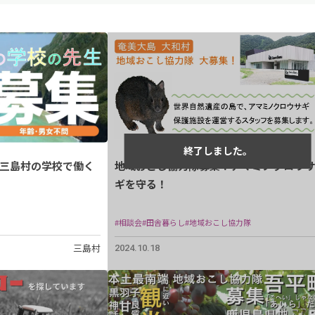
三島村の学校で働く
地域おこし協力隊募集！アマミノクロウサ
ギを守る！
#相談会
#田舎暮らし
#地域おこし協力隊
三島村
2024.10.18