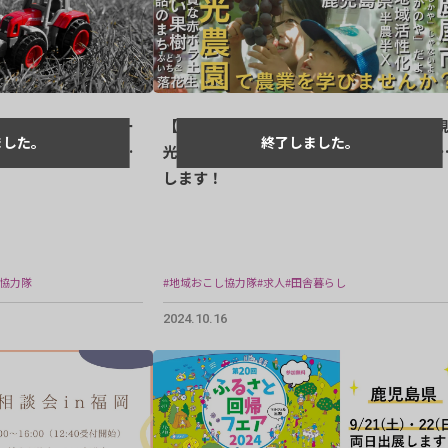
農家さんのヒーロー
【協力隊募集】黒羽子の資源を活かして観
ターとして地域農業
光農園の魅力up！ 地域おこし協力隊を募
します！
し協力隊
#地域おこし協力隊
#求人
#田舎暮らし
2024.10.16