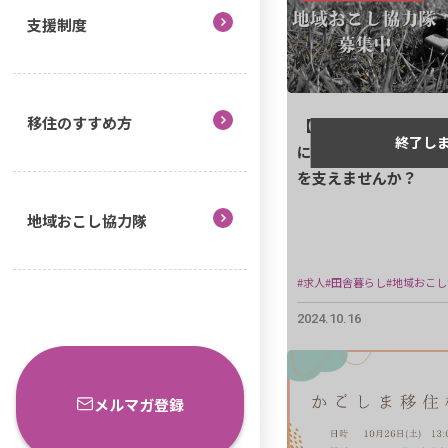
支援制度
移住のすすめ方
【協力隊募集】地域の
に！農業機械オペレー
を支えませんか？
地域おこし協力隊
#求人
#田舎暮らし
#地域おこ
2024.10.16
メルマガ登録