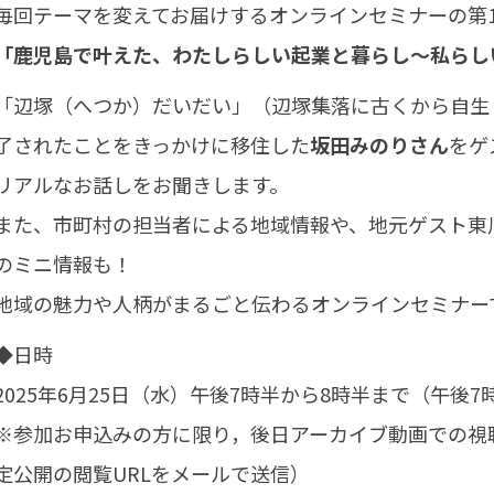
毎回テーマを変えてお届けするオンラインセミナーの第
「鹿児島で叶えた、わたしらしい起業と暮らし～私らし
「辺塚（へつか）だいだい」（辺塚集落に古くから自生
了されたことをきっかけに移住した
坂田みのりさん
をゲ
リアルなお話しをお聞きします。
また、市町村の担当者による地域情報や、地元ゲスト東
のミニ情報も！
地域の魅力や人柄がまるごと伝わるオンラインセミナー
◆日時
2025年6月25日（水）午後7時半から8時半まで（午後7
※参加お申込みの方に限り，後日アーカイブ動画での視聴を
定公開の閲覧URLをメールで送信）