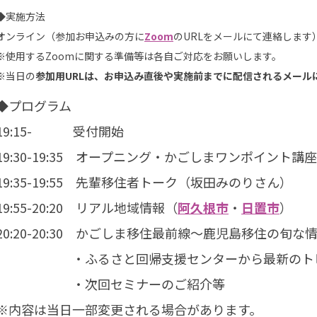
◆実施方法
オンライン（参加お申込みの方に
Zoom
のURLをメールにて連絡します
※使用するZoomに関する準備等は各自ご対応をお願いします。
※当日の
参加用URLは、お申込み直後や実施前までに配信されるメール
◆プログラム
19:15- 受付開始
19:30-19:35 オープニング・かごしまワンポイント
19:35-19:55 先輩移住者トーク（坂田みのりさん）
19:55-20:20 リアル地域情報（
阿久根市
・
日置市
）
20:20-20:30 かごしま移住最前線～鹿児島移住の旬な
・ふるさと回帰支援センターから最新のトピ
・次回セミナーのご紹介等
※内容は当日一部変更される場合があります。