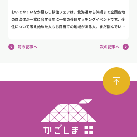
おいでや！いなか暮らし移住フェアは、北海道から沖縄まで全国各地
の自治体が一堂に会する年に一度の移住マッチングイベントです。移
住について考え始めた人もお目当ての地域がある人、まだ悩んでいる
人も大歓迎！今まで知らなかった地域と出会えるかも！？どうぞお気
軽にお越しください！ 詳しくはこちら 開催日 2025年7月19日（土）
前の記事へ
次の記事へ
10：30～16：30 ※最終受付 16：00 会場 OMM ビル 2 階ホール
（大阪市中央区大手前 1-7-31） 主催 認定NPO法人 ふるさと回帰支
援センター 大阪ふるさと暮らし情報センター 鹿児島県内出展団体
・鹿児島県※就職相談員もブースに滞在しています！ 「鹿児島には
どんな仕事があるの？」 「鹿児島での仕事探し，どんなスケジュー
ルで進めたらいいの？」 などといった疑問がある方はぜひブースに
お越しください！ ・鹿児島市 ・薩摩川内市 ・霧島市 ・志布志市 ・
伊佐市 ・奄美群島広域事務組合 ・十島村 ・肝付町 ・屋久島町