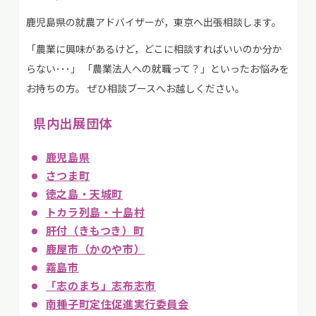
鹿児島県の就農アドバイザーが，東京へ出張相談します。
「農業に興味があるけど，どこに相談すればいいのか分か
らない･･･」 「農業法人への就職って？」といったお悩みを
お持ちの方。 ぜひ相談ブースへお越しください。
県内出展団体
鹿児島県
さつま町
徳之島・天城町
トカラ列島・十島村
肝付（きもつき）町
鹿屋市（かのや市）
霧島市
「志のまち」志布志市
南種子町定住促進実行委員会