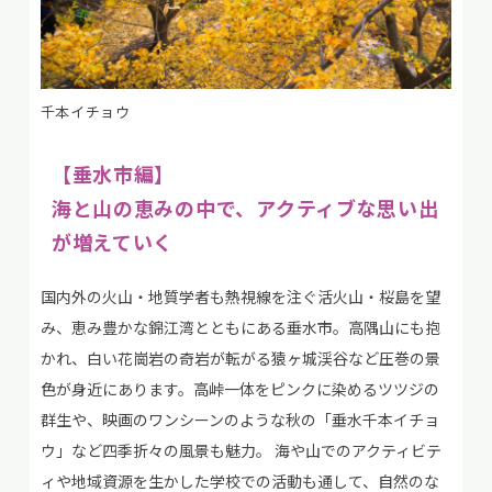
千本イチョウ
【垂水市編】
海と山の恵みの中で、アクティブな思い出
が増えていく
国内外の火山・地質学者も熱視線を注ぐ活火山・桜島を望
み、恵み豊かな錦江湾とともにある垂水市。高隅山にも抱
かれ、白い花崗岩の奇岩が転がる猿ヶ城渓谷など圧巻の景
色が身近にあります。高峠一体をピンクに染めるツツジの
群生や、映画のワンシーンのような秋の「垂水千本イチョ
ウ」など四季折々の風景も魅力。 海や山でのアクティビテ
ィや地域資源を生かした学校での活動も通して、自然のな