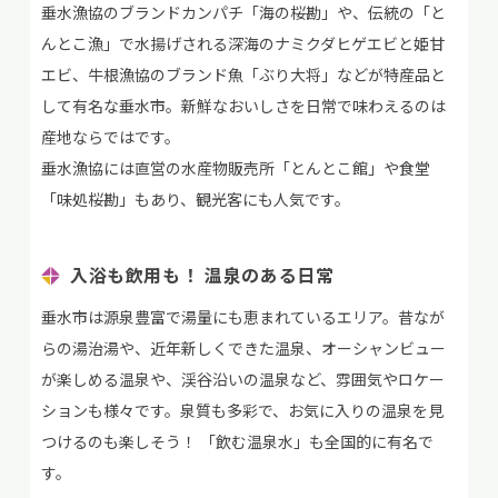
垂水漁協のブランドカンパチ「海の桜勘」や、伝統の「と
んとこ漁」で水揚げされる深海のナミクダヒゲエビと姫甘
エビ、牛根漁協のブランド魚「ぶり大将」などが特産品と
して有名な垂水市。新鮮なおいしさを日常で味わえるのは
産地ならではです。
垂水漁協には直営の水産物販売所「とんとこ館」や食堂
「味処桜勘」もあり、観光客にも人気です。
入浴も飲用も！ 温泉のある日常
垂水市は源泉豊富で湯量にも恵まれているエリア。昔なが
らの湯治湯や、近年新しくできた温泉、オーシャンビュー
が楽しめる温泉や、渓谷沿いの温泉など、雰囲気やロケー
ションも様々です。泉質も多彩で、お気に入りの温泉を見
つけるのも楽しそう！ 「飲む温泉水」も全国的に有名で
す。