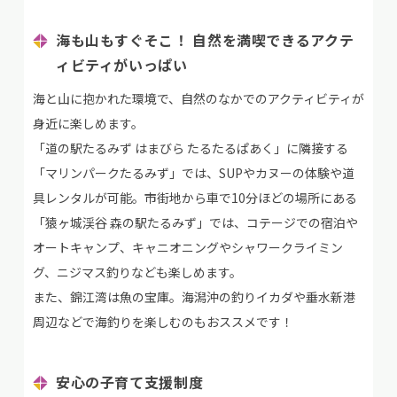
海も山もすぐそこ！ 自然を満喫できるアクテ
ィビティがいっぱい
海と山に抱かれた環境で、自然のなかでのアクティビティが
身近に楽しめます。
「道の駅たるみず はまびら たるたるぱあく」に隣接する
「マリンパークたるみず」では、SUPやカヌーの体験や道
具レンタルが可能。市街地から車で10分ほどの場所にある
「猿ヶ城渓谷 森の駅たるみず」では、コテージでの宿泊や
オートキャンプ、キャニオニングやシャワークライミン
グ、ニジマス釣りなども楽しめます。
また、錦江湾は魚の宝庫。海潟沖の釣りイカダや垂水新港
周辺などで海釣りを楽しむのもおススメです！
安心の子育て支援制度