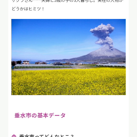
サクラさん……夫婦と5歳の子の3人暮らし。実在の人物か
どうかはヒミツ！
垂水市
の基本データ
垂水市
ってどんなとこ？