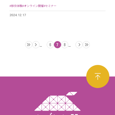
が語る移住の進めかた・楽しみかた』※移住支援金（関係
人口）の要件対象イベント
#移住体験
#オンライン開催
#セミナー
2024.12.17
6
7
8
...
...