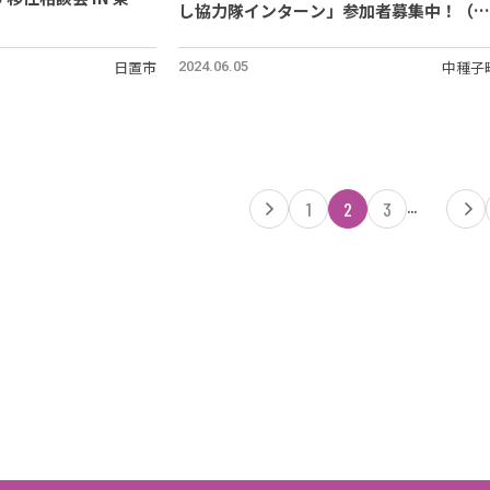
し協力隊インターン」参加者募集中！（種
子島/中種子町）
日置市
中種子
2024.06.05
...
1
2
3