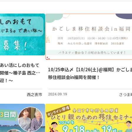
あい活にしのおもて
10/25申込〆【10/26(土)@福岡】かごし
開催～種子島 西之表
移住相談会in福岡を開催！
迎！～
西之表市
さつま
2024.09.19