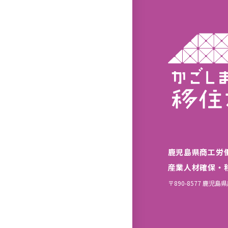
鹿児島県商工労
産業人材確保・
〒890-8577 鹿児