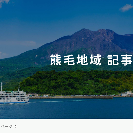
熊毛地域 記
ページ 2