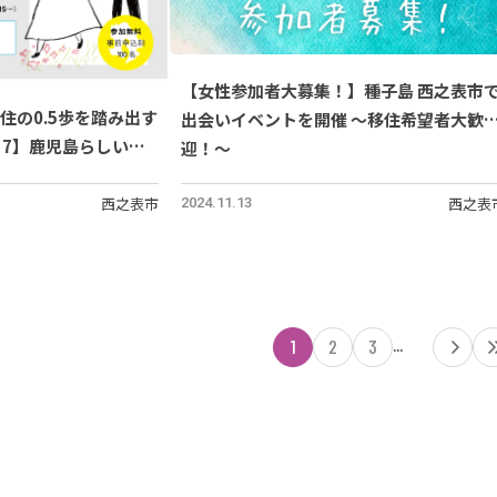
【女性参加者大募集！】種子島 西之表市
移住の0.5歩を踏み出す
出会いイベントを開催 ～移住希望者大歓
＃7】鹿児島らしい仕
迎！～
？地方でマルチワー
西之表市
西之表
2024.11.13
...
1
2
3