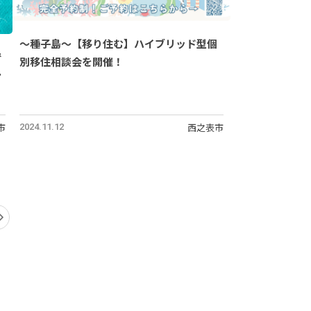
～種子島～【移り住む】ハイブリッド型個
で
別移住相談会を開催！
市
西之表市
2024.11.12