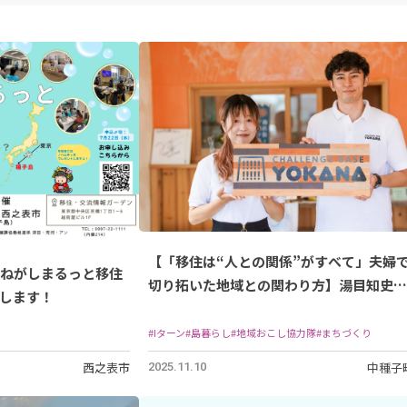
【「移住は“人との関係”がすべて」夫婦
市たねがしまるっと移住
切り拓いた地域との関わり方】湯目知史さ
します！
ん・由華さんご夫婦/2020年種子島中種子
町に移住
#Iターン
#島暮らし
#地域おこし協力隊
#まちづくり
西之表市
中種子
2025.11.10