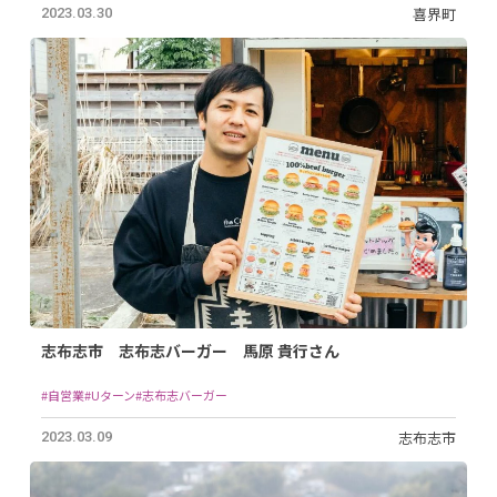
喜界町
2023.03.30
志布志市 志布志バーガー 馬原 貴行さん
#自営業
#Uターン
#志布志バーガー
志布志市
2023.03.09