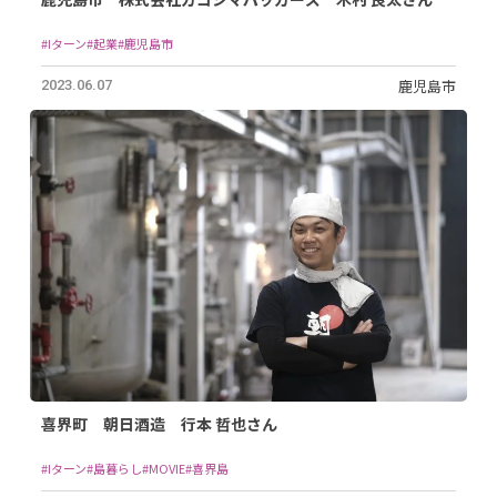
#Iターン
#起業
#鹿児島市
鹿児島市
2023.06.07
喜界町 朝日酒造 行本 哲也さん
#Iターン
#島暮らし
#MOVIE
#喜界島