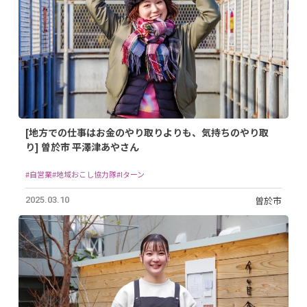
[地方での仕事はお金のやり取りよりも、気持ちのやり取
り] 曽於市 平澤津あやさん
#自営業
#地域おこし協力隊
#Iターン
曽於市
2025.03.10