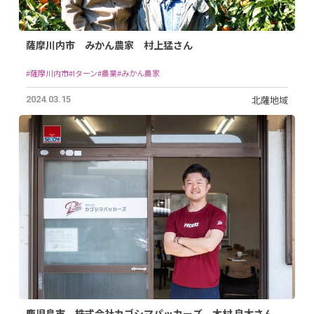
薩摩川内市 みかん農家 村上猛さん
#薩摩川内市
#Iターン
#農業
#みかん農家
北薩地域
2024.03.15
鹿児島市 株式会社カゴシマパッカーズ 木村 良太さん