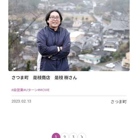
さつま町 是枝商店 是枝 樹さん
#自営業
#Uターン
#MOVIE
さつま町
2023.02.13
1
2
3