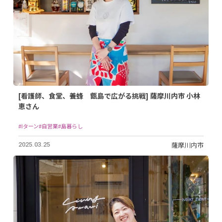
[看護師、食堂、養蜂 甑島で広がる挑戦] 薩摩川内市 小林
恵さん
#Iターン
#自営業
#島暮らし
薩摩川内市
2025.03.25