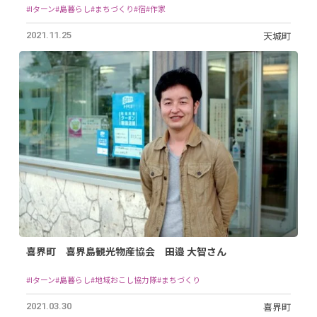
#Iターン
#島暮らし
#まちづくり
#宿
#作家
天城町
2021.11.25
喜界町 喜界島観光物産協会 田邉 大智さん
#Iターン
#島暮らし
#地域おこし協力隊
#まちづくり
喜界町
2021.03.30