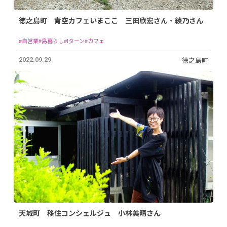
徳之島町 青空カフェいまここ 三田欣宏さん・綾乃さん
#自営業
#島暮らし
#Iターン
#カフェ
徳之島町
2022.09.29
天城町 移住コンシェルジュ 小林美晴さん