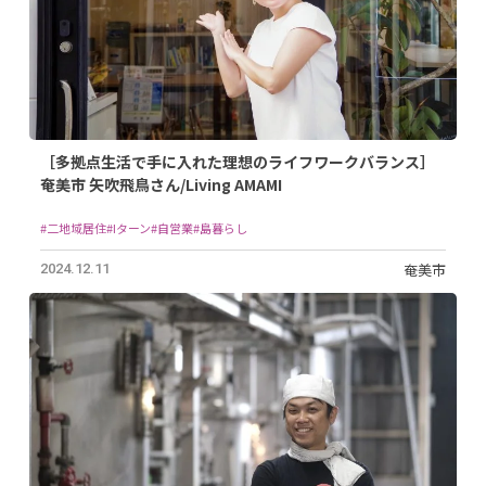
［多拠点生活で手に入れた理想のライフワークバランス］
奄美市 矢吹飛鳥さん/Living AMAMI
#二地域居住
#Iターン
#自営業
#島暮らし
奄美市
2024.12.11