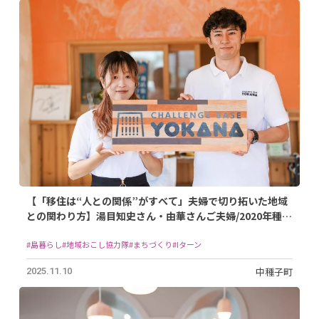
【「移住は“人との関係”がすべて」夫婦で切り拓いた地域
との関わり方】湯目知史さん・由華さんご夫婦/2020年種子
島中種子町に移住
#島暮らし
#地域おこし協力隊
#まちづくり
#Iターン
中種子町
2025.11.10