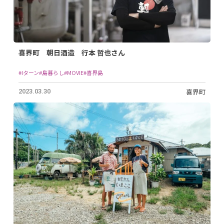
喜界町 朝日酒造 行本 哲也さん
#Iターン
#島暮らし
#MOVIE
#喜界島
喜界町
2023.03.30